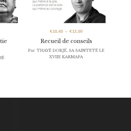
€
10,40
–
€
13,00
tie
Recueil de conseils
Par
THAYÉ DORJÉ, SA SAINTETÉ LE
XVIIE KARMAPA
HÉ