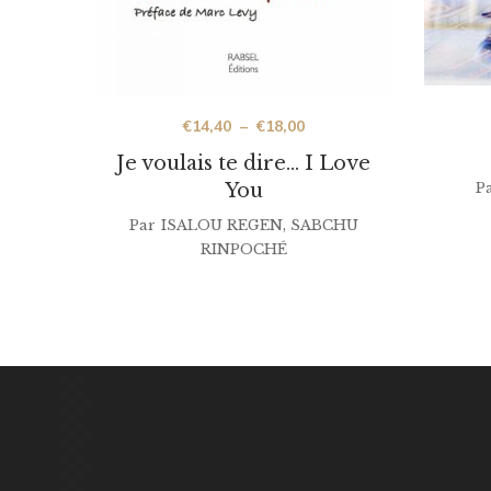
€
14,40
–
€
18,00
Je voulais te dire… I Love
You
P
Par
ISALOU REGEN
,
SABCHU
RINPOCHÉ