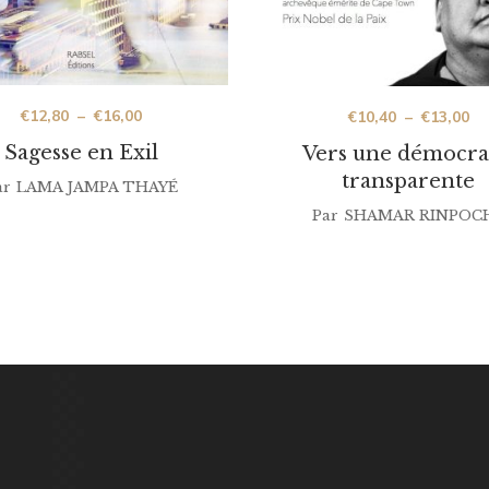
€
12,80
–
€
16,00
€
10,40
–
€
13,00
Sagesse en Exil
Vers une démocra
transparente
ar
LAMA JAMPA THAYÉ
Par
SHAMAR RINPOC