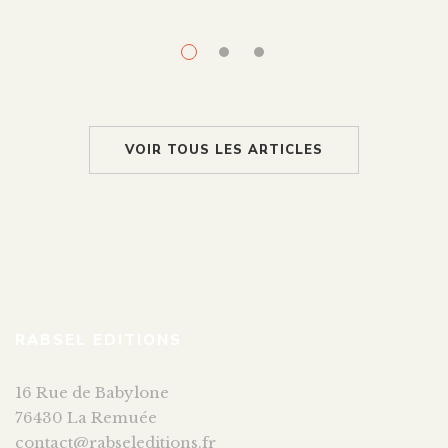
des livres de Caen – à l’invitation de la Ville de
Caen.Rencontres, débats, lectures, spectacles, expositions,
dédicaces… sont organisés à l’hôtel de ville et ses abords,
ainsi que dans 10 lieux partenaires, autour […]
VOIR TOUS LES ARTICLES
RABSEL EDITIONS
16 Rue de Babylone
76430 La Remuée
contact@rabseleditions.fr