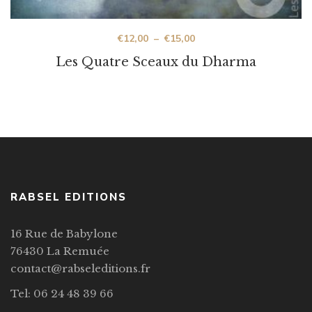
€
12,00
–
€
15,00
Les Quatre Sceaux du Dharma
RABSEL EDITIONS
16 Rue de Babylone
76430 La Remuée
contact@rabseleditions.fr
Tel: 06 24 48 39 66