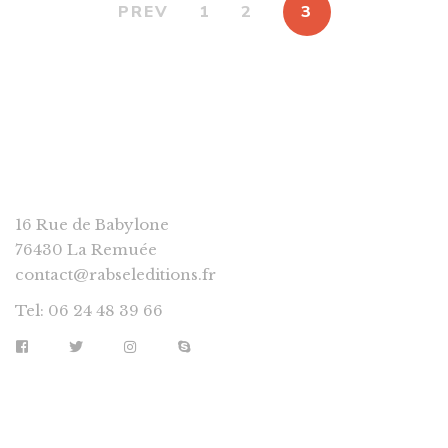
PREV
1
2
3
RABSEL EDITIONS
16 Rue de Babylone
76430 La Remuée
contact@rabseleditions.fr
Tel: 06 24 48 39 66
LIENS UTILES