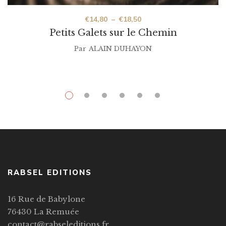
€
14,80
–
€
18,50
Petits Galets sur le Chemin
Par
ALAIN DUHAYON
RABSEL EDITIONS
16 Rue de Babylone
76430 La Remuée
contact@rabseleditions.fr