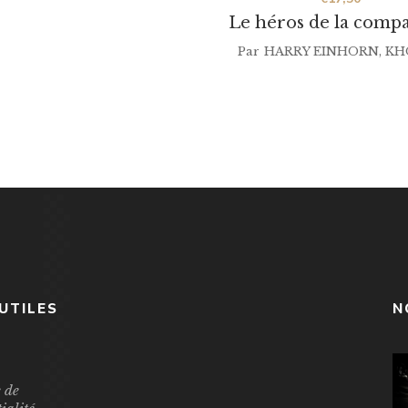
Le héros de la comp
Par
HARRY EINHORN
,
KH
 UTILES
N
e de