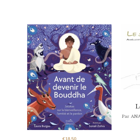
L
Par
ANA
€
18,50