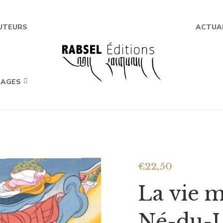
UTEURS
ACTUA
RAGES
€
22,50
La vie m
Né-du-L