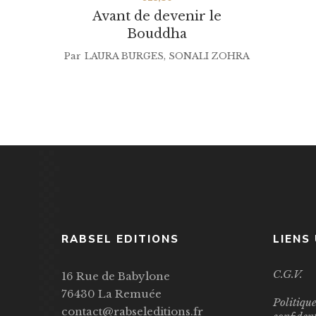
Avant de devenir le
Bouddha
Par
LAURA BURGES
,
SONALI ZOHRA
RABSEL EDITIONS
LIENS
C.G.V.
16 Rue de Babylone
76430 La Remuée
Politiqu
contact@rabseleditions.fr