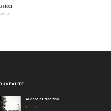
assion
OA LE
OUVEAUTÉ
Audace et tradition
€
33,00