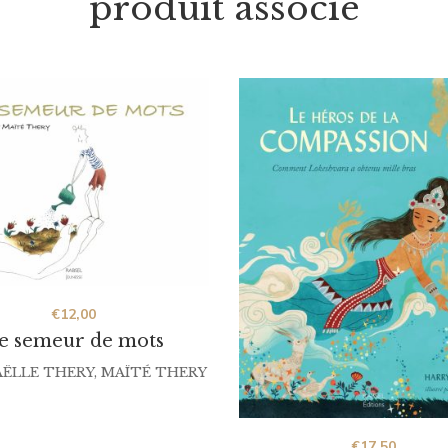
produit associé
€
12,00
e semeur de mots
ËLLE THERY
,
MAÏTÉ THERY
€
17,50