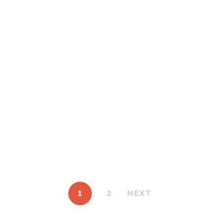
€
13,60
–
€
17,00
Un Chemin de sagesse
Par
LAMA JIGMÉ RINPOCHÉ
€
12,00
–
€
15,00
Ondée de Clarté
Par
LAMA JAMPA THAYÉ
1
2
NEXT