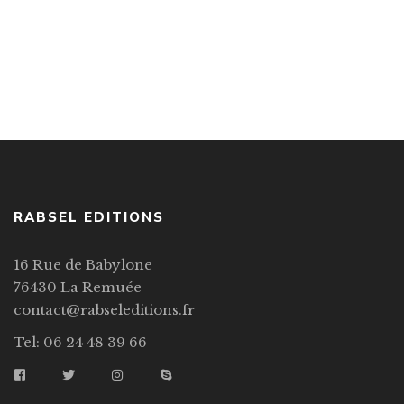
€
14,00
–
€
24,50
Prières des Kagyu Meunlams
RABSEL EDITIONS
16 Rue de Babylone
76430 La Remuée
contact@rabseleditions.fr
Tel: 06 24 48 39 66