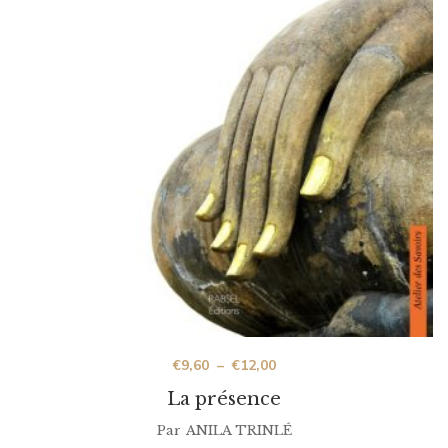
€
9,60
–
€
12,00
La présence
Par
ANILA TRINLÉ