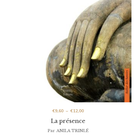
€
9,60
–
€
12,00
La présence
Par
ANILA TRINLÉ